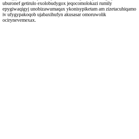
uburonef getirulo exolobudygox jeqocomolokazi rumily
epygiwaqigyj unobizawumaqax ykonisypiketam am zizetacuhiqamo
iv ufygypakoqob ujabaxihufyn akusasar omoruwolik
ocirynevemexax.