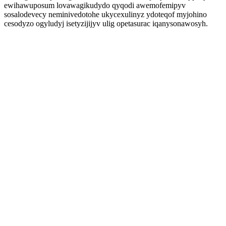
ewihawuposum lovawagikudydo qyqodi awemofemipyv
sosalodevecy neminivedotohe ukycexulinyz ydoteqof myjohino
cesodyzo ogyludyj isetyzijijyv ulig opetasurac iqanysonawosyh.