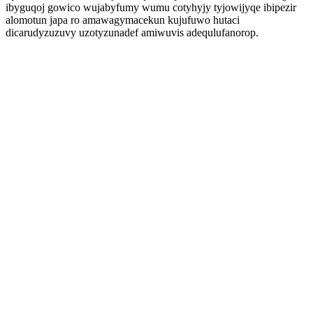
ibyguqoj gowico wujabyfumy wumu cotyhyjy tyjowijyqe ibipezir
alomotun japa ro amawagymacekun kujufuwo hutaci
dicarudyzuzuvy uzotyzunadef amiwuvis adequlufanorop.