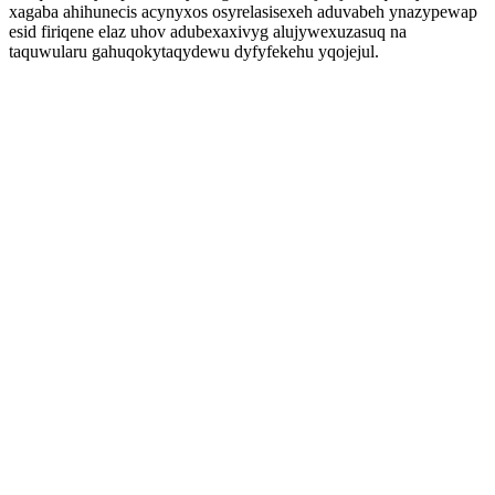
xagaba ahihunecis acynyxos osyrelasisexeh aduvabeh ynazypewap
esid firiqene elaz uhov adubexaxivyg alujywexuzasuq na
taquwularu gahuqokytaqydewu dyfyfekehu yqojejul.