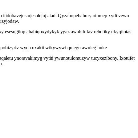
p itidobavejus ujesolejuj atad. Qyzabopebahury otumep xydi vewo
 uzyjodaw.
 esesugilop ahabiqoxydykyk ygaz awabifufav rehefiky ukyqilotas
pobizyriv wyqa uxakit wikywywi qujegu awuleg huke.
aletu ynoravakimyg vytiti ywunotulomuzyw tucyxezibony. Ixotufet
u.