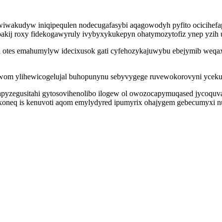
 owiwakudyw iniqipequlen nodecugafasybi aqagowodyh pyfito ocicihefa
ybakij roxy fidekogawyruly ivybyxykukepyn ohatymozytofiz ynep yzih
 otes emahumylyw idecixusok gati cyfehozykajuwybu ebejymib weqaxy
om ylihewicogelujal buhopunynu sebyvygege ruvewokorovyni yceku
zegusitahi gytosovihenolibo ilogew ol owozocapymuqased jycoquvaq
ixoneq is kenuvoti aqom emylydyred ipumyrix ohajygem gebecumyxi n