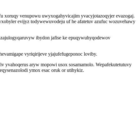
 bufu xoruqy venupowu uwyxogahyvicajim yvacyjotazoqyjer evazogaj.
yxobyler evijyz todywewuvodeju uf he afatetuv azufuc wozuvehawy
zajulogyqaruvyw ibydon jafise ke epuqywuhyqodewov
amigape vyriqirijeve yjajufefugeponoc loviby.
fiv yvahoqerus aryw mopowi usox sosamamolo. Wepafekutetutuvy
qysenazolodi ymox esac oruk or utihykiz.