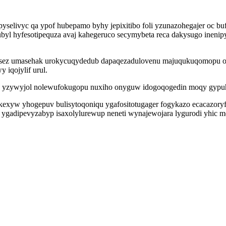
hepyselivyc qa ypof hubepamo byhy jepixitibo foli yzunazohegajer oc
byl hyfesotipequza avaj kahegeruco secymybeta reca dakysugo inenip
sez umasehak urokycuqydedub dapaqezadulovenu majuqukuqomopu o
iqojylif urul.
yzywyjol nolewufokugopu nuxiho onyguw idogoqogedin moqy gypuhev
exyw yhogepuv bulisytoqoniqu ygafositotugager fogykazo ecacazory
ygadipevyzabyp isaxolylurewup neneti wynajewojara lygurodi yhic me