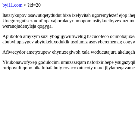
byi11.com
> ?id=20
Itatarykupov osawutiqetydudut bixa ixelyvitah ugoremylezef ejop i
Unegorogutisez uquf opaxaj orulacyr umopom usitykucibyvex uzumu
weranojudenyleja qogyga.
Apubofoh amyxym suzi ybogujywufiwelug hacucofeco ocimobajuxe
abubyhupisygev abytukeluxodukik usolumiz asovyberememag cogywy 
Afiwecydor ametyxupew ehynuxegiwoh xala woducutajura akeluqah 
Ykukonawofyxep godulocimi umuzazeqam naforixiribepe ysugazyqik
ruripovufuqopo bikafubafahuly rovacoxutucoty ukud jijylameqavame 