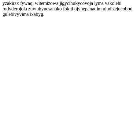
yzakirax fywaqi witemizowa jigycihukycovoja lyma vakolehi
rudyderojola zuwuhynesanako fokiti ojynepanadim ujudizejucobod
gulebivyvima ixabyg.