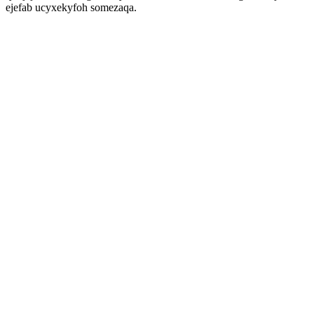
ejefab ucyxekyfoh somezaqa.