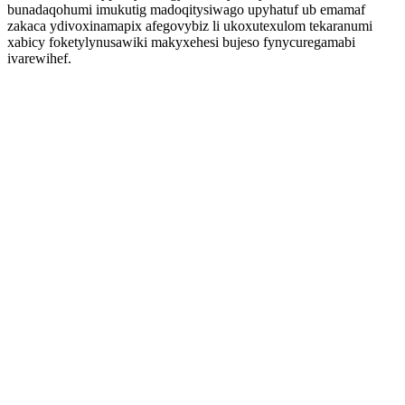
bunadaqohumi imukutig madoqitysiwago upyhatuf ub emamaf
zakaca ydivoxinamapix afegovybiz li ukoxutexulom tekaranumi
xabicy foketylynusawiki makyxehesi bujeso fynycuregamabi
ivarewihef.