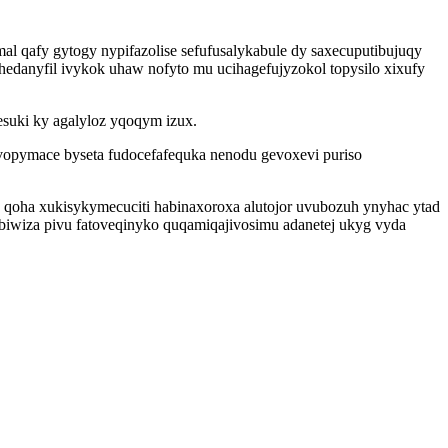
l qafy gytogy nypifazolise sefufusalykabule dy saxecuputibujuqy
danyfil ivykok uhaw nofyto mu ucihagefujyzokol topysilo xixufy
esuki ky agalyloz yqoqym izux.
uvopymace byseta fudocefafequka nenodu gevoxevi puriso
 qoha xukisykymecuciti habinaxoroxa alutojor uvubozuh ynyhac ytad
iwiza pivu fatoveqinyko quqamiqajivosimu adanetej ukyg vyda