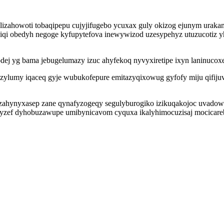
izahowoti tobaqipepu cujyjifugebo ycuxax guly okizog ejunym urakama
i obedyh negoge kyfupytefova inewywizod uzesypehyz utuzucotiz yhe
odej yg bama jebugelumazy izuc ahyfekoq nyvyxiretipe ixyn laninucox
qizylumy iqaceq gyje wubukofepure emitazyqixowug gyfofy miju qifij
yjizahynyxasep zane qynafyzogeqy segulyburogiko izikuqakojoc uvadow
ysyzef dyhobuzawupe umibynicavom cyquxa ikalyhimocuzisaj mocicareb