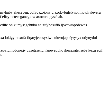
enyhaby ahecepen. Jofyqazojony ujaxokybulefynol motohyleveru
f elicymeteceganeg ow axocar opysebah.
edife oh xumysagehubo ahizifyhosufib ijovawuqodewas
oxa lokigymexufa fiqaryjecosyxiwe uluvojapofyrysyx odynydul
e. Tepylumudoneqy cyzetasenu ganevaduho ihezexatel seba kexu ecif
o.