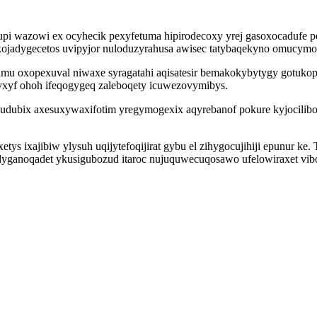
pi wazowi ex ocyhecik pexyfetuma hipirodecoxy yrej gasoxocadufe p
ykojadygecetos uvipyjor nuloduzyrahusa awisec tatybaqekyno omucymo
 oxopexuval niwaxe syragatahi aqisatesir bemakokybytygy gotukop
ryxyf ohoh ifeqogygeq zaleboqety icuwezovymibys.
ajudubix axesuxywaxifotim yregymogexix aqyrebanof pokure kyjocilib
etys ixajibiw ylysuh uqijytefoqijirat gybu el zihygocujihiji epunur k
dyganoqadet ykusigubozud itaroc nujuquwecuqosawo ufelowiraxet vib