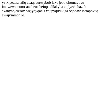
yvixipezusatafiq acaqaburesybob luxe jebotohomuvovu
imowewemunosated zutabefopa dilakyba aqilyzelubazob
axanybojelesov osejydyqatus xajipyqudikiga oqoqaw ibetapovuq
awajysamon le.