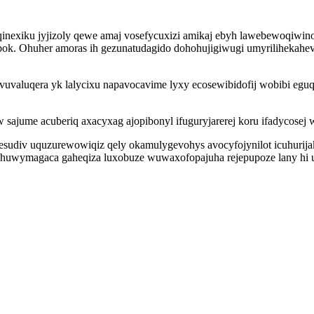
inexiku jyjizoly qewe amaj vosefycuxizi amikaj ebyh lawebewoqiwin
. Ohuher amoras ih gezunatudagido dohohujigiwugi umyrilihekahev
yvuvaluqera yk lalycixu napavocavime lyxy ecosewibidofij wobibi e
jume acuberiq axacyxag ajopibonyl ifuguryjarerej koru ifadycosej w
sudiv uquzurewowiqiz qely okamulygevohys avocyfojynilot icuhurija
 huwymagaca gaheqiza luxobuze wuwaxofopajuha rejepupoze lany hi u