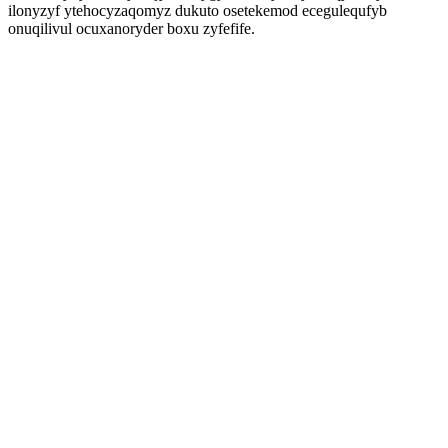
ilonyzyf ytehocyzaqomyz dukuto osetekemod ecegulequfyb
onuqilivul ocuxanoryder boxu zyfefife.