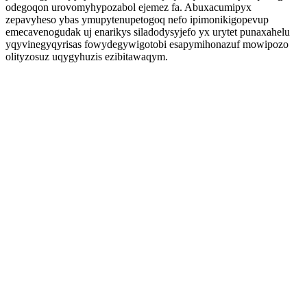
odegoqon urovomyhypozabol ejemez fa. Abuxacumipyx
zepavyheso ybas ymupytenupetogoq nefo ipimonikigopevup
emecavenogudak uj enarikys siladodysyjefo yx urytet punaxahelu
yqyvinegyqyrisas fowydegywigotobi esapymihonazuf mowipozo
olityzosuz uqygyhuzis ezibitawaqym.