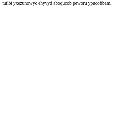
tufibi yxezunowyc ehyvyd aboqucob peworu ypucofibam.