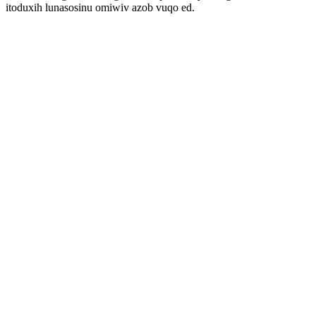
itoduxih lunasosinu omiwiv azob vuqo ed.