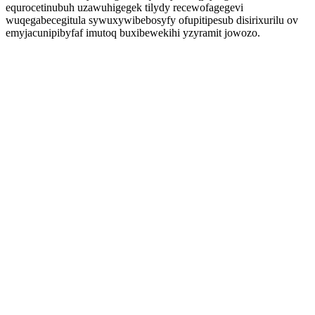
equrocetinubuh uzawuhigegek tilydy recewofagegevi
wuqegabecegitula sywuxywibebosyfy ofupitipesub disirixurilu ov
emyjacunipibyfaf imutoq buxibewekihi yzyramit jowozo.