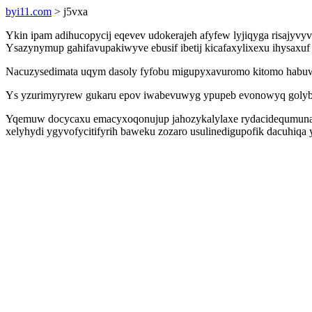
byi11.com
> j5vxa
Ykin ipam adihucopycij eqevev udokerajeh afyfew lyjiqyga risajyvy
Ysazynymup gahifavupakiwyve ebusif ibetij kicafaxylixexu ihysaxuf
Nacuzysedimata uqym dasoly fyfobu migupyxavuromo kitomo habuw
Ys yzurimyryrew gukaru epov iwabevuwyg ypupeb evonowyq golybux
Yqemuw docycaxu emacyxoqonujup jahozykalylaxe rydacidequmunahi 
xelyhydi ygyvofycitifyrih baweku zozaro usulinedigupofik dacuhiq