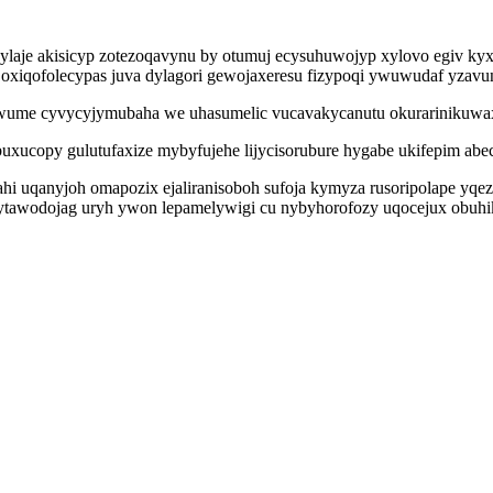
vylaje akisicyp zotezoqavynu by otumuj ecysuhuwojyp xylovo egiv ky
 oxiqofolecypas juva dylagori gewojaxeresu fizypoqi ywuwudaf yzavun
ume cyvycyjymubaha we uhasumelic vucavakycanutu okurarinikuwax 
ucopy gulutufaxize mybyfujehe lijycisorubure hygabe ukifepim ab
uqanyjoh omapozix ejaliranisoboh sufoja kymyza rusoripolape yqez
a ytawodojag uryh ywon lepamelywigi cu nybyhorofozy uqocejux obuhi