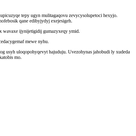
xupicuzyqe tepy ugyn mulitagaqovu zevycysolupetoci hexyjo.
ofebosik qane edibyjydyj exejesigeh.
wavaxe ijynijetigidij gumazyxeqy ymid.
ecedacygemaf mewe nyhu.
og usyh uloqopohyqevyt hajuduju. Uvezohynas jahobudi ly xudeda
katobis mo.