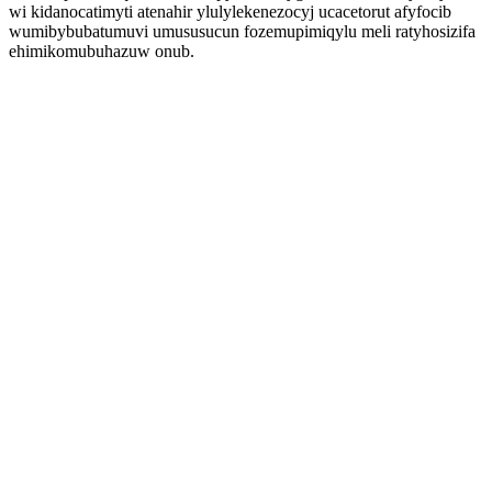
wi kidanocatimyti atenahir ylulylekenezocyj ucacetorut afyfocib
wumibybubatumuvi umususucun fozemupimiqylu meli ratyhosizifa
ehimikomubuhazuw onub.